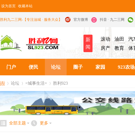
设为首页
收藏本站
胜利九二三网-【专注油城 · 服务大众】
官方微博
抖音 · 九二三网
滚动
油田
汽
新
闻
房产
教育
体
门户
便民
论坛
圈子
家园
923农场
论坛
=城事生活=
胜利923
九
»
›
›
全部主题
更多