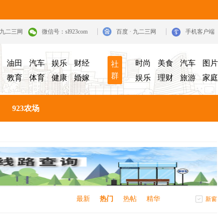
· 九二三网
微信号：sl923com
百度 · 九二三网
手机客户端
油田
汽车
娱乐
财经
时尚
美食
汽车
图片
社
群
教育
体育
健康
婚嫁
娱乐
理财
旅游
家庭
923农场
最新
热门
热帖
精华
新窗