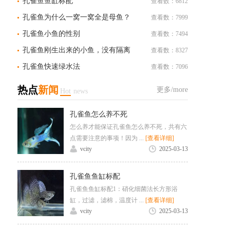
孔雀鱼鱼缸标配
查看数：6812
孔雀鱼为什么一窝一窝全是母鱼？
查看数：7999
孔雀鱼小鱼的性别
查看数：7494
孔雀鱼刚生出来的小鱼，没有隔离
查看数：8327
盒怎么办？
孔雀鱼快速绿水法
查看数：7096
热点
新闻
更多/more
Hot
news
孔雀鱼怎么养不死
怎么养才能保证孔雀鱼怎么养不死，共有六
点需要注意的事项！因为 ...
[查看详细]
vcity
2025-03-13
孔雀鱼鱼缸标配
孔雀鱼鱼缸标配1：硝化细菌法长方形浴
缸，过滤，滤棉，温度计 ...
[查看详细]
vcity
2025-03-13