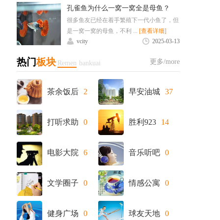
孔雀鱼为什么一窝一窝全是母鱼？
很多鱼友已经在着手繁殖下一代小鱼了，但
是一窝一窝的母鱼，不利 ...
[查看详细]
vcity
2025-03-13
热门
板块
更多/more
Remen
bankuai
茶余饭后
2
早安油城
37
打听求助
0
胜利923
14
电影大院
6
音乐听吧
0
文学圈子
0
情感公寓
0
健身广场
0
球友天地
0