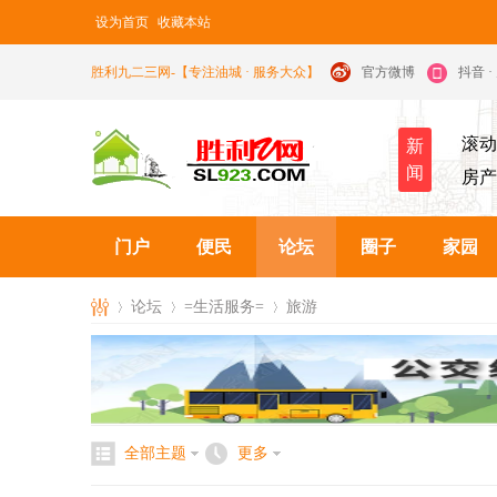
设为首页
收藏本站
胜利九二三网-【专注油城 · 服务大众】
官方微博
抖音 
滚动
新
闻
房产
门户
便民
论坛
圈子
家园
论坛
=生活服务=
旅游
九
»
›
›
全部主题
更多