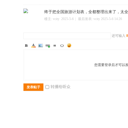
终于把全国旅游计划表，全都整理出来了，太
楼主:
vcity
2025-5-6
|
最后发表:
vcity
2025-5-6 14:26
二
还可输入
8
您需要登录后才可以
转播给听众
发表帖子
三