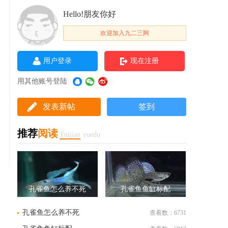
Hello!朋友你好
欢迎加入九二三网
用户登录
现在注册
用其他账号登陆
发表新帖
签到
推荐
阅读
Tuijian
yuedu
孔雀鱼怎么养不死
孔雀鱼鱼缸标配
孔雀鱼怎么养不死
查看数：6731