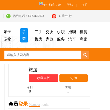
你好游客，请
登陆
|
注册
热线电话：13054692923
东营e出行
亲子
二手
交友
求职
招聘
租房
分
类
宠物
售房
家政
服务
汽车
商家
旅游
收藏本版
订阅
今日
主题
0
1
会员
登录
Member
login