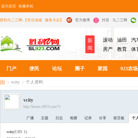
设为首页
收藏本站
胜利九二三网-【专注油城 · 服务大众】
官方微博
抖音 · 九二三网
滚动
油田
汽
新
闻
房产
教育
体
门户
便民
论坛
圈子
家园
923农场
vcity
个人资料
vcity
http://house.sl923.com/?1
九
›
›
广播
主题
日志
相册
记录
分享
留言板
个
vcity
(UID: 1)