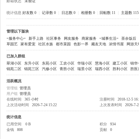
邮箱状态
未验证
统计信息
好友数 0
|
记录数 0
|
日志数 0
|
相册数 0
|
回帖数 11
|
主题数 115
管理以下版块
二
=服务中心=
新手上路
社区事务
网友服务
商家服务
=城事生活=
茶余饭后
草园艺
家有爱宠
社区水族
都市菜园
色影一界
藏友天地
浓情书屋
网游天
已加入群组
翠湖小区
东升小区
东苑小区
工农小区
华瑞小区
慧海小区
建工小区
锦华
锦苑二区
锦苑三区
汽修小区
青胜小区
瑞景小区
瑞西小区
胜利小区
胜医
活跃概况
管理组
管理员
用户组
管理员
三
在线时间
365 小时
注册时间
2018-12-5 16
上次活动时间
2026-7-24 15:22
上次发表时间
2026-7-2
统计信息
已用空间
0 B
积分
934
金钱
808
贡献
0