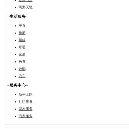
浓情书屋
网游天地
=生活服务=
美食
旅游
婚嫁
母婴
家装
教育
数码
汽车
=服务中心=
新手上路
社区事务
网友服务
商家服务