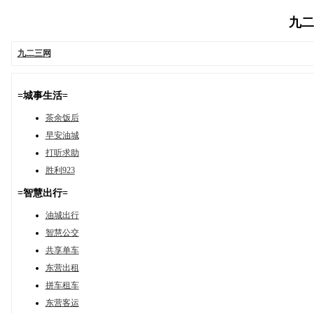
九二三
九二三网
=城事生活=
茶余饭后
早安油城
打听求助
胜利923
=智慧出行=
油城出行
智慧公交
共享单车
东营出租
拼车租车
东营客运