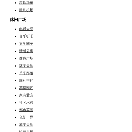
高铁动车
胜利机场
=休闲广场=
电影大院
音乐听吧
文学圈子
情感公寓
健身广场
球友天地
单车部落
胜利垂钓
花草园艺
家有爱宠
社区水族
都市菜园
色影一界
藏友天地