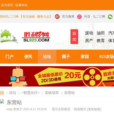
设为首页
收藏本站
胜利九二三网-【专注油城 · 服务大众】
官方微博
抖音 · 九二三网
滚动
油田
汽
新
闻
房产
教育
体
门户
便民
论坛
圈子
家园
923农场
论坛
=智慧出行=
高铁动车
东营站
东营站
vcity
发表于 2025-4-11 19:29:01
|
显示全部楼层
|
阅读模式
[复制链接]