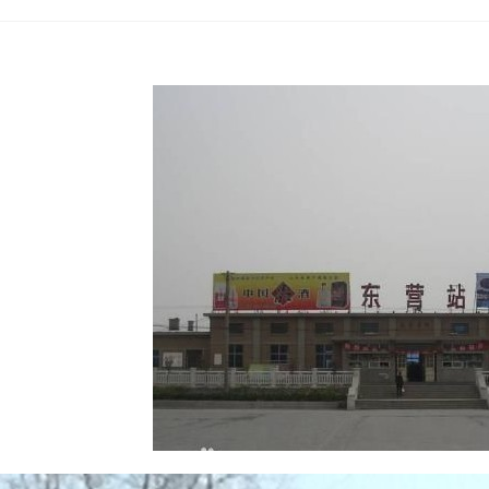
»
›
›
›