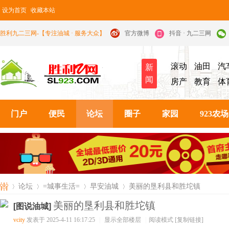
设为首页
收藏本站
胜利九二三网-【专注油城 · 服务大众】
官方微博
抖音 · 九二三网
滚动
油田
汽
新
闻
房产
教育
体
门户
便民
论坛
圈子
家园
923农场
论坛
=城事生活=
早安油城
美丽的垦利县和胜坨镇
美丽的垦利县和胜坨镇
[图说油城]
vcity
发表于 2025-4-11 16:17:25
|
显示全部楼层
|
阅读模式
[复制链接]