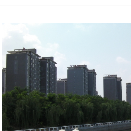
»
›
›
›